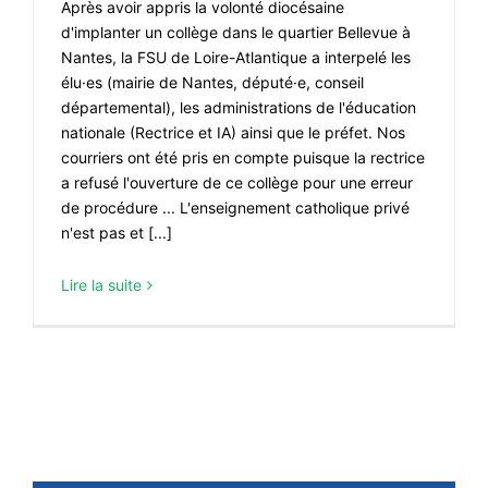
Après avoir appris la volonté diocésaine
#ACTIONS
d'implanter un collège dans le quartier Bellevue à
#VOS ÉLUES
Nantes, la FSU de Loire-Atlantique a interpelé les
élu·es (mairie de Nantes, député·e, conseil
#FORMATION
départemental), les administrations de l'éducation
#COMMUNIQUÉS
nationale (Rectrice et IA) ainsi que le préfet. Nos
courriers ont été pris en compte puisque la rectrice
#ÉLECTIONS
a refusé l'ouverture de ce collège pour une erreur
de procédure ... L'enseignement catholique privé
#MÉDIAS
n'est pas et [...]
#DÉBATS
Lire la suite
#PRESSE
#ARCHIVES