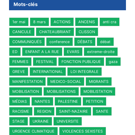
Mots-clés
1er mai
8 mars
ACTIONS
ANCENIS
anti cra
CANICULE
CHATEAUBRIANT
CLISSON
COMMUNIQUÉS
conference
DÉBATS
débat
ED
ENFANT A LA RUE
EVARS
extreme-droite
FEMMES
FESTIVAL
FONCTION PUBLIQUE
gaza
GREVE
INTERNATIONAL
LOI INTEGRALE
MANIFESTATION
MEDICO-SOCIAL
MIGRANTS
MOBILISATION
MOBILISATIONS
MOBILISTATION
MÉDIAS
NANTES
PALESTINE
PETITION
RACISME
REGION
SAINT-NAZAIRE
SANTE
STAGE
UKRAINE
UNIVERSITE
URGENCE CLIMATIQUE
VIOLENCES SEXISTES