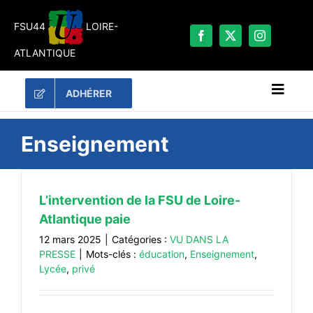
Passer
au
FSU44
LOIRE-
contenu
ATLANTIQUE
ADHÉRER
Naviga
à
bascu
RECHERCHER:
Enseignement
LES UNES
#ACTUALITÉS
L’intervention de la FSU de Loire-
Atlantique paie
LA FSU 44
12 mars 2025
|
Catégories :
VU DANS LA
DOSSIERS
PRESSE
|
Mots-clés :
éducation
,
Enseignement
,
Lycée
,
privé
PUBLICATIONS
CONTACT