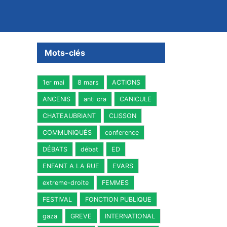
Mots-clés
1er mai
8 mars
ACTIONS
ANCENIS
anti cra
CANICULE
CHATEAUBRIANT
CLISSON
COMMUNIQUÉS
conference
DÉBATS
débat
ED
ENFANT A LA RUE
EVARS
extreme-droite
FEMMES
FESTIVAL
FONCTION PUBLIQUE
gaza
GREVE
INTERNATIONAL