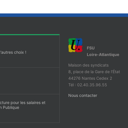
FSU
autres choix !
Loire-Atlantique
Maison des syndicats
8, place de la Gare de l’État
44276 Nantes Cedex 2
Tél : 02.40.35.96.55
Nous contacter
cture pour les salaires et
on Publique