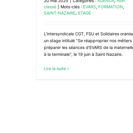
20 mai 2025
|
Catégories :
AGENDA
,
Non
classé
|
Mots-clés :
EVARS
,
FORMATION
,
SAINT-NAZAIRE
,
STAGE
L'intersyndicale CGT, FSU et Solidaires oranis
un stage intitulé "Se réapproprier nos métiers 
préparer les séances d'EVARS de la maternell
à la terminale", le 19 juin à Saint Nazaire.
Lire la suite