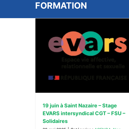
FORMATION
tage EVARS
30 janvier 2025 : Stage AESH
Solidaires
AGENDA
Dossier AESH
Stage
sé
19 juin à Saint Nazaire – Stage
EVARS intersyndical CGT – FSU –
Solidaires