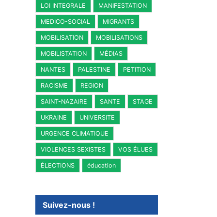
LOI INTEGRALE
MANIFESTATION
MEDICO-SOCIAL
MIGRANTS
MOBILISATION
MOBILISATIONS
MOBILISTATION
MÉDIAS
NANTES
PALESTINE
PETITION
RACISME
REGION
SAINT-NAZAIRE
SANTE
STAGE
UKRAINE
UNIVERSITE
URGENCE CLIMATIQUE
VIOLENCES SEXISTES
VOS ÉLUES
ÉLECTIONS
éducation
Suivez-nous !