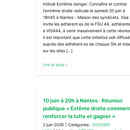
une date ulterieure à cause de la ca
intitulé Extrême danger. Connaître et contrer
(Soirée-débat : Pour l’école publique
l'extrême droite radicale le samedi 20 juin à
ENSEIGNEMENT
18h45 à Nantes - Maison des syndicats. Visa
invite les adhérent·es de la FSU 44, adhérent
à VISA44, à venir massivement à cette réunio
Il est important que cette initiative soit diffus
auprès des adhérent·es de chaque SN et mis
sur les sites [...]
Lire la suite
10 juin à 20h à Nantes : Réunion
publique « Extême droite commen
renforcer la lutte et gagner »
2 juin 2026
|
Catégories :
DOSSIER