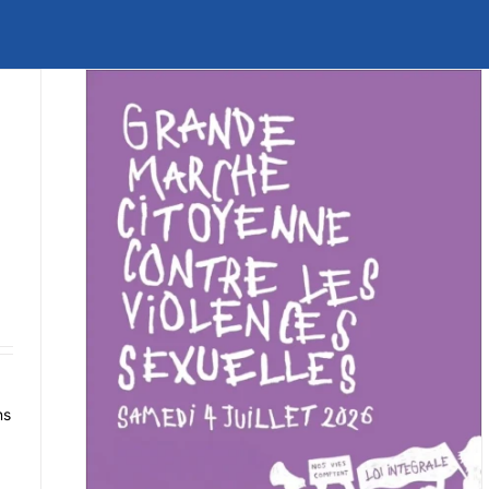
oyenne à
lences
EVARS
ns