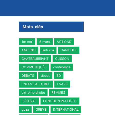
Mots-clés
1er mai
8 mars
ACTIONS
ANCENIS
anti cra
CANICULE
CHATEAUBRIANT
CLISSON
COMMUNIQUÉS
conference
DÉBATS
débat
ED
ENFANT A LA RUE
EVARS
extreme-droite
FEMMES
FESTIVAL
FONCTION PUBLIQUE
gaza
GREVE
INTERNATIONAL