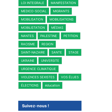
LOI INTEGRALE
MANIFESTATION
MEDICO-SOCIAL
MIGRANTS
MOBILISATION
MOBILISATIONS
MOBILISTATION
MÉDIAS
NANTES
PALESTINE
PETITION
RACISME
REGION
SAINT-NAZAIRE
SANTE
STAGE
UKRAINE
UNIVERSITE
URGENCE CLIMATIQUE
VIOLENCES SEXISTES
VOS ÉLUES
ÉLECTIONS
éducation
Suivez-nous !