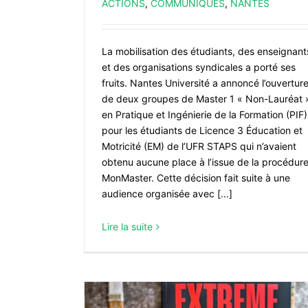
ACTIONS
,
COMMUNIQUÉS
,
NANTES
La mobilisation des étudiants, des enseignant
et des organisations syndicales a porté ses
fruits. Nantes Université a annoncé l’ouvertur
de deux groupes de Master 1 « Non-Lauréat 
en Pratique et Ingénierie de la Formation (PIF)
pour les étudiants de Licence 3 Éducation et
Motricité (EM) de l’UFR STAPS qui n’avaient
21 juin : Marche contre le racism
obtenu aucune place à l’issue de la procédur
l’extrême droite
MonMaster. Cette décision fait suite à une
DOSSIER VISA
audience organisée avec [...]
Lire la suite