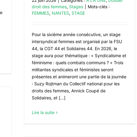
22 juin 2026
|
Catégories :
À LA UNE
,
Dossier
droit des femmes
,
Stages
|
Mots-clés :
Le
FEMMES
,
NANTES
,
STAGE
Pour la sixième année consécutive, un stage
intersyndical femmes est organisé par la FSU
44, la CGT 44 et Solidaires 44. En 2026, le
stage aura pour thématique : « Syndicalisme et
féminisme : quels combats communs ? » Trois
militantes syndicales et féministes seront
présentes et animeront une partie de la journée
: Suzy Rojtman du Collectif national pour les
droits des femmes, Annick Coupé de
Solidaires, et [...]
Lire la suite