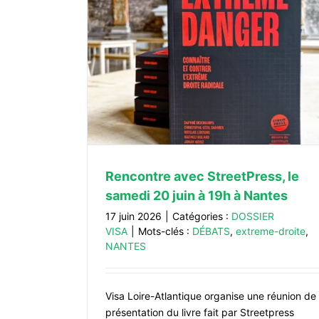
le samedi 20
s
Rencontre avec StreetPress, le
samedi 20 juin à 19h à Nantes
17 juin 2026
|
Catégories :
DOSSIER
VISA
|
Mots-clés :
DÉBATS
,
extreme-droite
,
NANTES
Visa Loire-Atlantique organise une réunion de
Conférence du 23 juin – 18h30 repo
présentation du livre fait par Streetpress