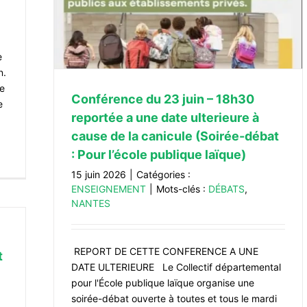
nicule
 laïque)
e
n.
ée
Conférence du 23 juin – 18h30
e
reportée a une date ulterieure à
cause de la canicule (Soirée-débat
: Pour l’école publique laïque)
15 juin 2026
|
Catégories :
ENSEIGNEMENT
|
Mots-clés :
DÉBATS
,
NANTES
REPORT DE CETTE CONFERENCE A UNE
t
DATE ULTERIEURE Le Collectif départemental
pour l'École publique laïque organise une
soirée-débat ouverte à toutes et tous le mardi