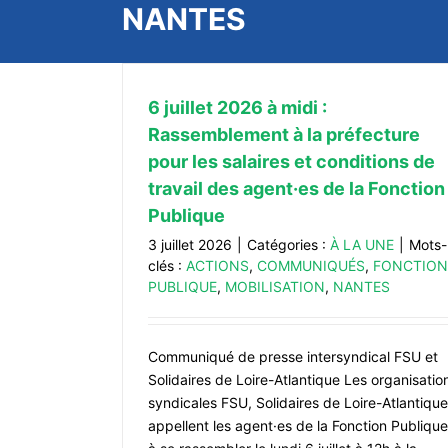
NANTES
6 juillet 2026 à midi :
Rassemblement à la préfecture
pour les salaires et conditions de
travail des agent·es de la Fonction
Publique
3 juillet 2026
|
Catégories :
À LA UNE
|
Mots-
clés :
ACTIONS
,
COMMUNIQUÉS
,
FONCTION
Samedi 4 juillet – grande marche cit
PUBLIQUE
,
MOBILISATION
,
NANTES
Nantes et St Nazaire contre les vio
sexuelles
À LA UNE
Dossier droit des femmes
Communiqué de presse intersyndical FSU et
Solidaires de Loire-Atlantique Les organisatio
syndicales FSU, Solidaires de Loire-Atlantique
appellent les agent·es de la Fonction Publique