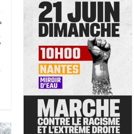
s
e
»
e et
e