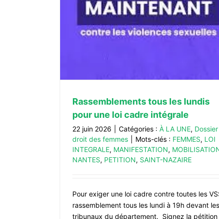
e
es femmes
13 octobre 2026 : Stage intersynd
femmes Syndicalisme et féminisme :
Rassemblements tous les lundis
combats communs ?
À LA UNE
Dossier droit des femmes
pour une loi cadre intégrale
22 juin 2026
|
Catégories :
À LA UNE
,
Dossier
droit des femmes
|
Mots-clés :
FEMMES
,
LOI
INTEGRALE
,
MANIFESTATION
,
MOBILISATIO
NANTES
,
PETITION
,
SAINT-NAZAIRE
Pour exiger une loi cadre contre toutes les VS
rassemblement tous les lundi à 19h devant le
tribunaux du département. Signez la pétition