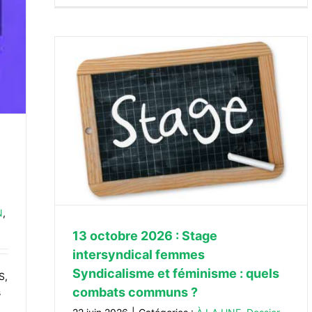
ical
 quels
Stages
N
,
13 octobre 2026 : Stage
intersyndical femmes
Syndicalisme et féminisme : quels
S,
combats communs ?
s