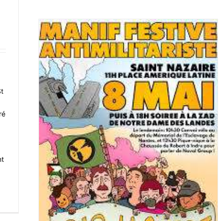
St
ré
nt
IRE