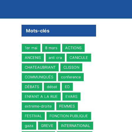
Mots-clés
1er mai
8 mars
ACTIONS
ANCENIS
anti cra
CANICULE
CHATEAUBRIANT
CLISSON
COMMUNIQUÉS
conference
DÉBATS
débat
ED
ENFANT A LA RUE
EVARS
extreme-droite
FEMMES
FESTIVAL
FONCTION PUBLIQUE
gaza
GREVE
INTERNATIONAL