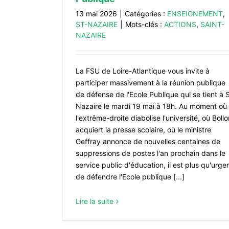
13 mai 2026
|
Catégories :
ENSEIGNEMENT
,
ST-NAZAIRE
|
Mots-clés :
ACTIONS
,
SAINT-
NAZAIRE
La FSU de Loire-Atlantique vous invite à
participer massivement à la réunion publique
de défense de l'Ecole Publique qui se tient à 
Nazaire le mardi 19 mai à 18h. Au moment où
l'extrême-droite diabolise l'université, où Bollo
acquiert la presse scolaire, où le ministre
Geffray annonce de nouvelles centaines de
suppressions de postes l'an prochain dans le
8 mai à Saint-Nazaire
service public d'éducation, il est plus qu'urge
DISCOURS St-Nazaire
ST-NAZA
de défendre l'Ecole publique [...]
Lire la suite