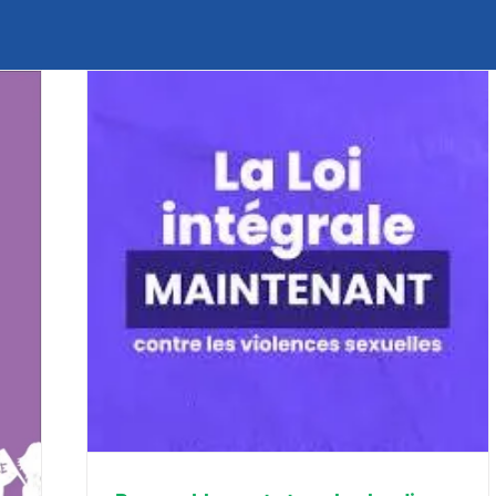
ur une
mes