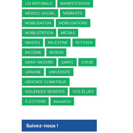
LOI INTEGRALE
MANIFESTATION
MEDICO-SOCIAL
MIGRANTS
MOBILISATION
MOBILISATIONS
MOBILISTATION
MÉDIAS
NANTES
PALESTINE
PETITION
RACISME
REGION
SAINT-NAZAIRE
SANTE
STAGE
UKRAINE
UNIVERSITE
URGENCE CLIMATIQUE
VIOLENCES SEXISTES
VOS ÉLUES
ÉLECTIONS
éducation
Suivez-nous !