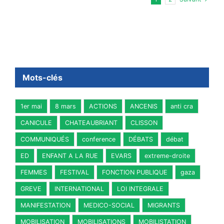
Mots-clés
1er mai
8 mars
ACTIONS
ANCENIS
anti cra
CANICULE
CHATEAUBRIANT
CLISSON
COMMUNIQUÉS
conference
DÉBATS
débat
ED
ENFANT A LA RUE
EVARS
extreme-droite
FEMMES
FESTIVAL
FONCTION PUBLIQUE
gaza
GREVE
INTERNATIONAL
LOI INTEGRALE
MANIFESTATION
MEDICO-SOCIAL
MIGRANTS
MOBILISATION
MOBILISATIONS
MOBILISTATION