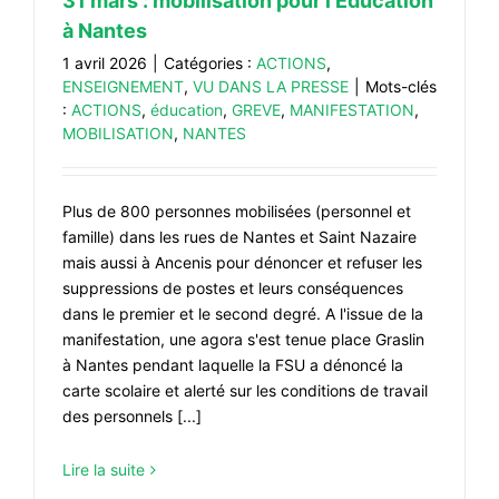
31 mars : mobilisation pour l’Education
#ACTIONS
à Nantes
#VOS ÉLUES
1 avril 2026
|
Catégories :
ACTIONS
,
ENSEIGNEMENT
,
VU DANS LA PRESSE
|
Mots-clés
#FORMATION
:
ACTIONS
,
éducation
,
GREVE
,
MANIFESTATION
,
MOBILISATION
,
NANTES
#COMMUNIQUÉS
#ÉLECTIONS
Plus de 800 personnes mobilisées (personnel et
#MÉDIAS
famille) dans les rues de Nantes et Saint Nazaire
#DÉBATS
mais aussi à Ancenis pour dénoncer et refuser les
suppressions de postes et leurs conséquences
#PRESSE
dans le premier et le second degré. A l'issue de la
#ARCHIVES
manifestation, une agora s'est tenue place Graslin
à Nantes pendant laquelle la FSU a dénoncé la
carte scolaire et alerté sur les conditions de travail
des personnels [...]
Lire la suite