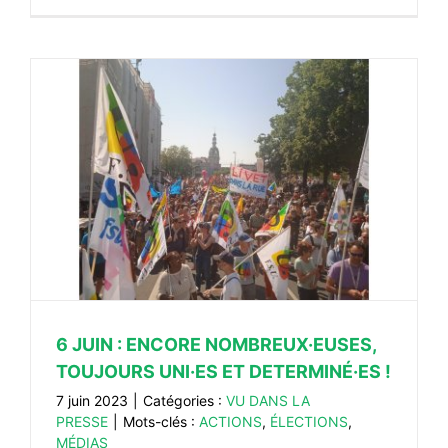
6 JUIN : ENCORE NOMBREUX·EUSES,
TOUJOURS UNI·ES ET DETERMINÉ·ES !
7 juin 2023
|
Catégories :
VU DANS LA
PRESSE
|
Mots-clés :
ACTIONS
,
ÉLECTIONS
,
MÉDIAS