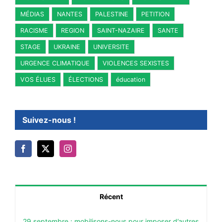
MÉDIAS
NANTES
PALESTINE
PETITION
RACISME
REGION
SAINT-NAZAIRE
SANTE
STAGE
UKRAINE
UNIVERSITE
URGENCE CLIMATIQUE
VIOLENCES SEXISTES
VOS ÉLUES
ÉLECTIONS
éducation
Suivez-nous !
Récent
29 septembre : mobilisons-nous pour imposer d’autres