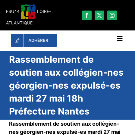
Passer
au
FSU44
LOIRE-
contenu
ATLANTIQUE
ADHÉRER
Naviga
à
bascu
RECHERCHER:
Rassemblement de
soutien aux collégien-nes
LES UNES
géorgien-nes expulsé-es
#ACTUALITÉS
mardi 27 mai 18h
LA FSU 44
DOSSIERS
Préfecture Nantes
PUBLICATIONS
Rassemblement de soutien aux collégien-
CONTACT
nes géorgien-nes expulsé-es mardi 27 mai