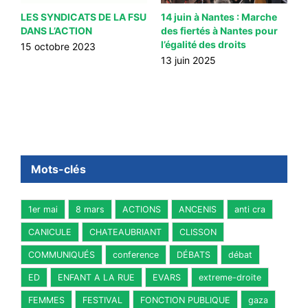
a
LES SYNDICATS DE LA FSU
14 juin à Nantes : Marche
1
DANS L’ACTION
des fiertés à Nantes pour
s
l’égalité des droits
d
15 octobre 2023
13 juin 2025
1
Mots-clés
1er mai
8 mars
ACTIONS
ANCENIS
anti cra
CANICULE
CHATEAUBRIANT
CLISSON
COMMUNIQUÉS
conference
DÉBATS
débat
ED
ENFANT A LA RUE
EVARS
extreme-droite
FEMMES
FESTIVAL
FONCTION PUBLIQUE
gaza